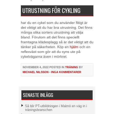
UTRUSTNING FÖR CYKLING
har du en cykel som du använder flitigt är
det viktigt att du har bra utrustning. Det finns
många olika sorters utrustning att välja
bland. Förutom att det finns speciellt
framtagna klädesplagg så är det viktigt att du
tänker på säkerheten. Köp en
hjälm
och en
reflexväst som gör att du syns ute på
cykelvägarna även i mörkret.
NOVEMBER 4, 2022
POSTED IN
TRÄNING
BY
MICHAEL NILSSON
•
INGA KOMMENTARER
SENASTE INLÄGG
Så blir PT-utbildningen i Malmö en väg in i
träningsbranschen